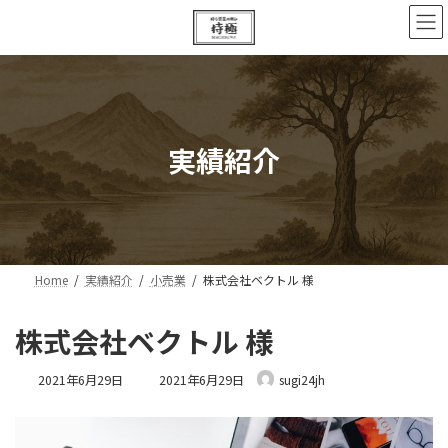
コ
ナ
ン
ビ
テ
ゲ
ン
ー
ツ
シ
へ
ョ
ス
ン
キ
に
実績紹介
ッ
移
プ
動
Home
実績紹介
小売業
株式会社ベクトル 様
株式会社ベクトル 様
最
2021年6月29日
2021年6月29日
sugi24jh
終
更
新