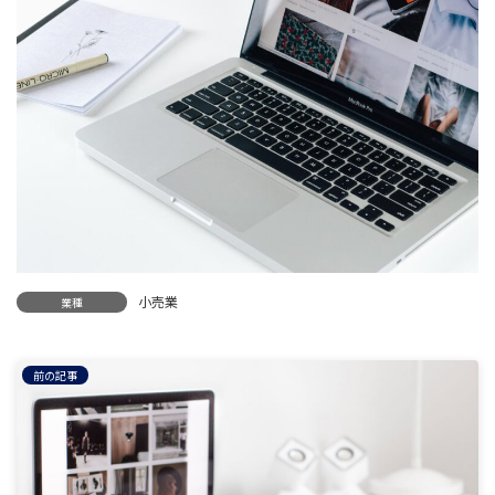
日
時
:
小売業
業種
前の記事