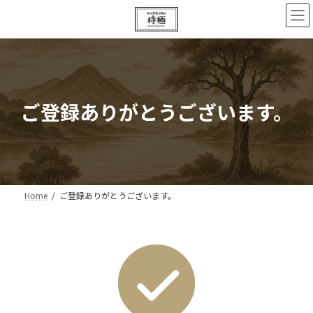
コ
ナ
ン
ビ
テ
ゲ
ン
ー
ツ
シ
へ
ョ
ス
ン
キ
に
ご登録ありがとうございます。
ッ
移
プ
動
Home
ご登録ありがとうございます。