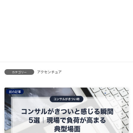
案件獲得
2026年4月26日
【徹底解説】フリーランスPMOの案件営業、実
はやり方が間違っている？プル型への切り替え
方
案件獲得
2026年4月26日
フリーランスコンサルのプッシュ型営業に限界
を感じたら読む記事
案件獲得
アクセンチュア
カテゴリー
前の記事