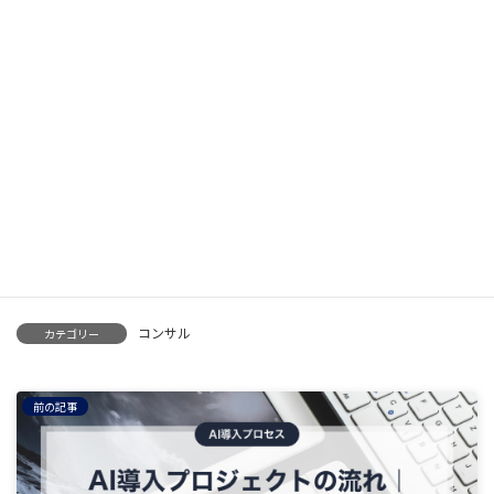
2026年4月28日
【モデル事例】フリーランスコンサルが「案件
を待つ」スタイルに切り替えた結果
案件獲得
2026年4月26日
【徹底解説】フリーランスPMOの案件営業、実
はやり方が間違っている？プル型への切り替え
方
案件獲得
2026年4月26日
フリーランスコンサルのプッシュ型営業に限界
を感じたら読む記事
案件獲得
コンサル
カテゴリー
前の記事